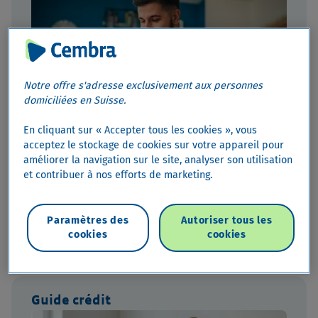
Notre offre s'adresse exclusivement aux personnes
domiciliées en Suisse.
En cliquant sur « Accepter tous les cookies », vous
acceptez le stockage de cookies sur votre appareil pour
Vous avez les questions, nous avons les réponses.
améliorer la navigation sur le site, analyser son utilisation
Qu'il s'agisse de crédits ou d'autres solutions de
et contribuer à nos efforts de marketing.
financement et de paiement de notre
portefeuille
Paramètres des
Autoriser tous les
Détails
cookies
cookies
Guide crédit