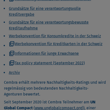
Grundsätze für eine verantwortungsvolle
Kreditvergabe
Grundsätze für eine verantwortungsbewusste
Kreditaufnahme
Werbekonvention für Konsumkredite in der Schweiz
picture_as_pdf
Werbekonvention für Kreditkarten in der Schweiz
picture_as_pdf
Informationen für junge Erwachsene
picture_as_pdf
Tax policy statement (September 2022)
Archiv
Cembra erhält mehrere Nachhaltigkeits-Ratings und wird
regelmässig von bedeutenden Nachhaltigkeits-
Agenturen bewertet.
Seit September 2020 ist Cembra Teilnehmer am
UN
Global Compact
(
www.unglobalcompact.org)
), einer