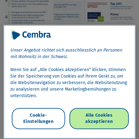
Bei Cembra schaffen wir langfristige Werte, indem wir
die Interessen und Erwartungen unserer wichtigsten
Unser Angebot richtet sich ausschliesslich an Personen
mit Wohnsitz in der Schweiz.
Interessengruppen aktiv berücksichtigen, indem wir
nachhaltiges Verhalten fördern und indem wir einen
Wenn Sie auf „Alle Cookies akzeptieren“ klicken, stimmen
aktiven Beitrag zu einer nachhaltigen Zukunft leisten. Wir
Sie der Speicherung von Cookies auf Ihrem Gerät zu, um
sind uns der Auswirkungen unserer Aktivitäten und
die Websitenavigation zu verbessern, die Websitenutzung
unserer Verantwortung gegenüber unseren Kunden,
zu analysieren und unsere Marketingbemühungen zu
Geschäftspartnern, Aufsichtsbehörden, Aktionären,
unterstützen.
Mitarbeitenden und Gemeinden bewusst. Daher streben
wir stets die Einhaltung hoher Standards bei der
Cookie-
Alle Cookies
Wahrnehmung unserer wirtschaftlichen, rechtlichen,
Einstellungen
akzeptieren
sozialen, ökologischen und ethischen Verantwortung an.
Als zukunftsorientierter Geschäftspartner teilen wir unser