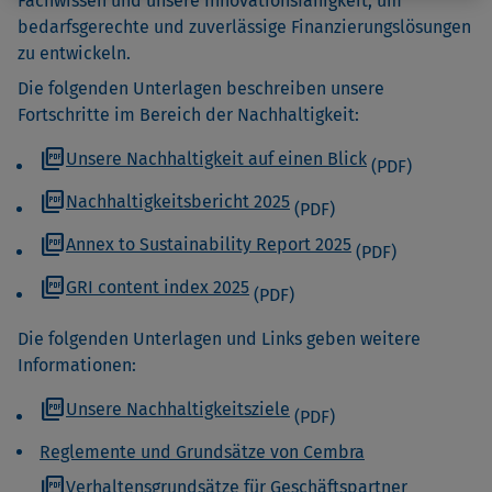
Fachwissen und unsere Innovationsfähigkeit, um
bedarfsgerechte und zuverlässige Finanzierungslösungen
zu entwickeln.
Die folgenden Unterlagen beschreiben unsere
Fortschritte im Bereich der Nachhaltigkeit:
picture_as_pdf
Unsere Nachhaltigkeit auf einen Blick
(PDF)
picture_as_pdf
Nachhaltigkeitsbericht 2025
(PDF)
picture_as_pdf
Annex to Sustainability Report 2025
(PDF)
picture_as_pdf
GRI content index 2025
(PDF)
Die folgenden Unterlagen und Links geben weitere
Informationen:
picture_as_pdf
Unsere Nachhaltigkeitsziele
(PDF)
Reglemente und Grundsätze von Cembra
picture_as_pdf
Verhaltensgrundsätze für Geschäftspartner