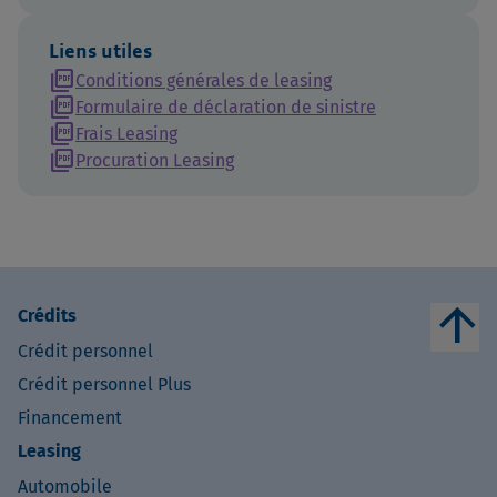
Liens utiles
picture_as_pdf
Conditions générales de leasing
picture_as_pdf
Formulaire de déclaration de sinistre
picture_as_pdf
Frais Leasing
picture_as_pdf
Procuration Leasing
arrow_upward
Crédits
Crédit personnel
Crédit personnel Plus
Financement
Leasing
Automobile