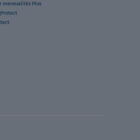
e mensualités Plus
Protect
otect