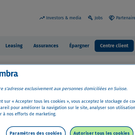
trending_up
build
handshake
Investors & media
Jobs
Partenair
Leasing
Assurances
Épargner
Centre client
re s'adresse exclusivement aux personnes domiciliées en Suisse.
nt sur « Accepter tous les cookies », vous acceptez le stockage de co
reil pour améliorer la navigation sur le site, analyser son utilisation
r à nos efforts de marketing.
 Mastercard Fnac
Paramètres des cookies
Autoriser tous les cookies