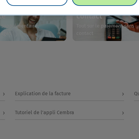
stions liées à la
Paiement sans
te
contact
e supplémentaire,
Tout sur le paiement sans
tages
contact
›
›
Explication de la facture
Qu
›
›
Tutoriel de l’appli Cembra