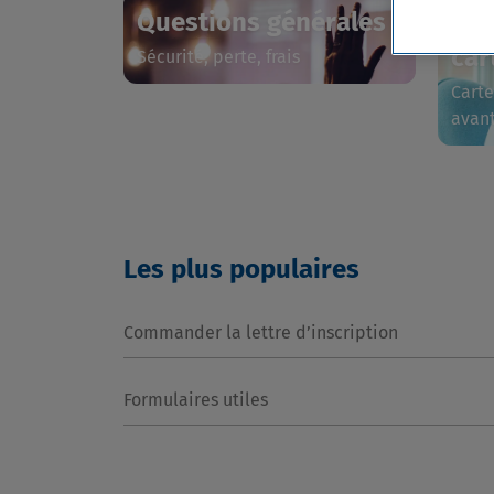
Questions générales
Que
car
Sécurité, perte, frais
Cart
avan
Les plus populaires
Commander la lettre d’inscription
Formulaires utiles