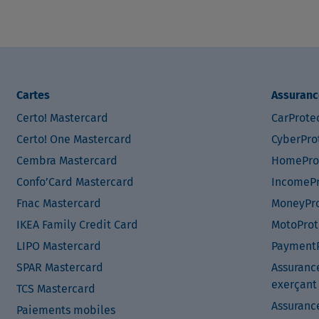
Cartes
Assuranc
Certo! Mastercard
CarProte
Certo! One Mastercard
CyberPro
Cembra Mastercard
HomePro
Confo’Card Mastercard
IncomePr
Fnac Mastercard
MoneyPro
IKEA Family Credit Card
MotoProt
LIPO Mastercard
PaymentP
SPAR Mastercard
Assuranc
exerçant
TCS Mastercard
Assuranc
Paiements mobiles