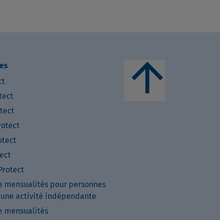
arrow_upward
es
ct
tect
tect
otect
tect
ect
rotect
e mensualités pour personnes
 une activité indépendante
e mensualités