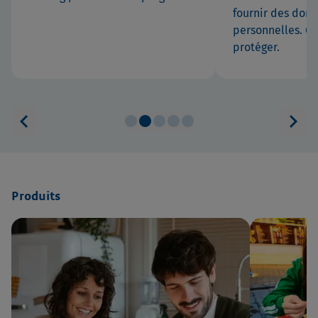
fournir des don
personnelles. C
protéger.
chevron_left
chevron_right
circle
circle
circle
circle
circle
Produits