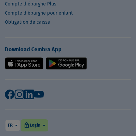
Compte d’épargne Plus
Compte d’épargne pour enfant
Obligation de caisse
Download Cembra App
arrow_drop_down
arrow_drop_down
lock
FR
Login