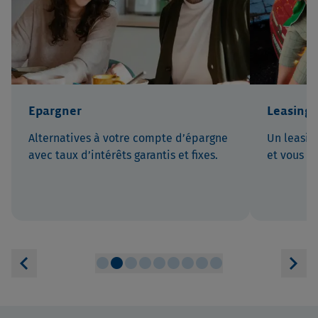
Epargner
Leasing
Alternatives à votre compte d’épargne
Un leasin
avec taux d’intérêts garantis et fixes.
et vous re
chevron_left
chevron_right
circle
circle
circle
circle
circle
circle
circle
circle
circle