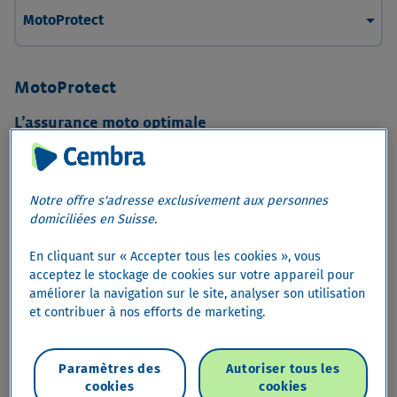
arrow_drop_down
MotoProtect
MotoProtect
L’assurance moto optimale
En collaboration avec Zurich Assurance, nous proposons
à nos preneurs de leasing et de financement l'assurance
moto MotoProtect.
Notre offre s'adresse exclusivement aux personnes
domiciliées en Suisse.
Vos avantages avec MotoProtect
En cliquant sur « Accepter tous les cookies », vous
acceptez le stockage de cookies sur votre appareil pour
Protection de la prime
améliorer la navigation sur le site, analyser son utilisation
Votre prime n’augmente plus automatiquement après
et contribuer à nos efforts de marketing.
un cas de sinistre.
Libre choix du garage
Vous pouvez décider vous-même du lieu et du
Paramètres des
Autoriser tous les
cookies
cookies
moment des réparations de votre moto. Quelle que