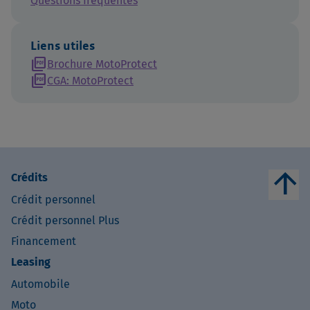
Questions fréquentes
Liens utiles
picture_as_pdf
Brochure MotoProtect
picture_as_pdf
CGA: MotoProtect
arrow_upward
Crédits
Crédit personnel
Crédit personnel Plus
Financement
Leasing
Automobile
Moto