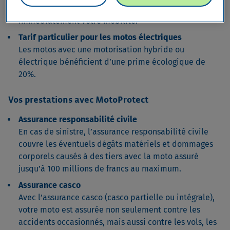
soit votre décision, avec nous, vous retrouvez
immédiatement votre mobilité.
Tarif particulier pour les motos électriques
Les motos avec une motorisation hybride ou
électrique bénéficient d’une prime écologique de
20%.
Vos prestations avec MotoProtect
Assurance responsabilité civile
En cas de sinistre, l’assurance responsabilité civile
couvre les éventuels dégâts matériels et dommages
corporels causés à des tiers avec la moto assuré
jusqu’à 100 millions de francs au maximum.
Assurance casco
Avec l’assurance casco (casco partielle ou intégrale),
votre moto est assurée non seulement contre les
accidents occasionnés, mais aussi contre les vols, les