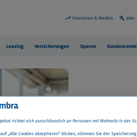
trending_up
build
Investoren & Medien
Jobs
Leasing
Versicherungen
Sparen
Kundencente
Gemei
Erfolg
ebot richtet sich ausschliesslich an Personen mit Wohnsitz in der Sc
auf „Alle Cookies akzeptieren“ klicken, stimmen Sie der Speicherung