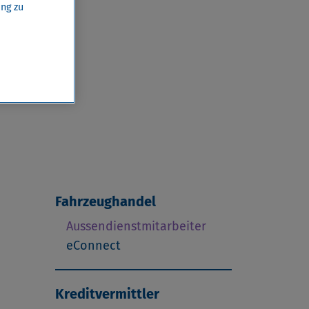
ung zu
embra
Fahrzeughandel
Aussendienstmitarbeiter
eConnect
Kreditvermittler