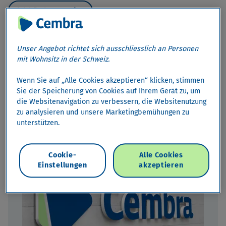
Jetzt Partner werden
Home
›
Partner
›
Kreditvermittler
Unser Angebot richtet sich ausschliesslich an Personen
mit Wohnsitz in der Schweiz.
arrow_drop_down
Kreditvermittler
Wenn Sie auf „Alle Cookies akzeptieren“ klicken, stimmen
Sie der Speicherung von Cookies auf Ihrem Gerät zu, um
Kreditvermittler
die Websitenavigation zu verbessern, die Websitenutzung
zu analysieren und unsere Marketingbemühungen zu
unterstützen.
Eine lohnende Zusammenarbeit.
Cookie-
Alle Cookies
Einstellungen
akzeptieren