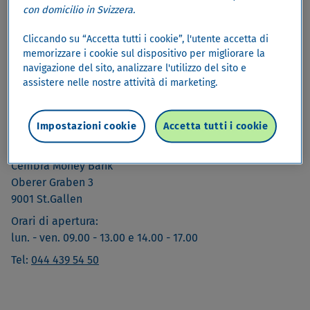
con domicilio in Svizzera.
Cliccando su “Accetta tutti i cookie”, l'utente accetta di
memorizzare i cookie sul dispositivo per migliorare la
navigazione del sito, analizzare l'utilizzo del sito e
assistere nelle nostre attività di marketing.
Impostazioni cookie
Accetta tutti i cookie
Contatto
Cembra Money Bank
Oberer Graben 3
9001 St.Gallen
Orari di apertura:
lun. - ven. 09.00 - 13.00 e 14.00 - 17.00
Tel:
044 439 54 50