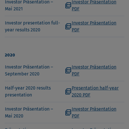
Investor Präsentation –
Investor Präsentation
picture_as_pdf
Mai 2021
PDF
Investor presentation full-
Investor Präsentation
picture_as_pdf
year results 2020
PDF
2020
Investor Präsentation –
Investor Präsentation
picture_as_pdf
September 2020
PDF
Half-year 2020 results
Presentation half-year
picture_as_pdf
presentation
2020 PDF
Investor Präsentation –
Investor Präsentation
picture_as_pdf
Mai 2020
PDF