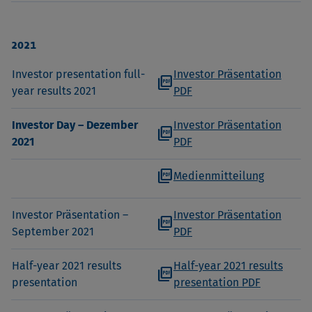
2021
Investor presentation full-
Investor Präsentation
picture_as_pdf
year results 2021
PDF
Investor Day – Dezember
Investor Präsentation
picture_as_pdf
2021
PDF
picture_as_pdf
Medienmitteilung
Investor Präsentation –
Investor Präsentation
picture_as_pdf
September 2021
PDF
Half-year 2021 results
Half-year 2021 results
picture_as_pdf
presentation
presentation PDF