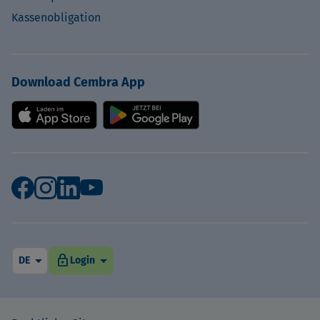
Kassenobligation
Download Cembra App
arrow_drop_down
arrow_drop_down
lock
DE
Login