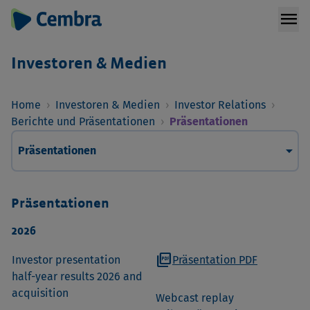
menu
Investoren & Medien
Home
›
Investoren & Medien
›
Investor Relations
›
Berichte und Präsentationen
›
Präsentationen
arrow_drop_down
Präsentationen
Präsentationen
2026
picture_as_pdf
Investor presentation
Präsentation PDF
half-year results 2026 and
acquisition
Webcast replay