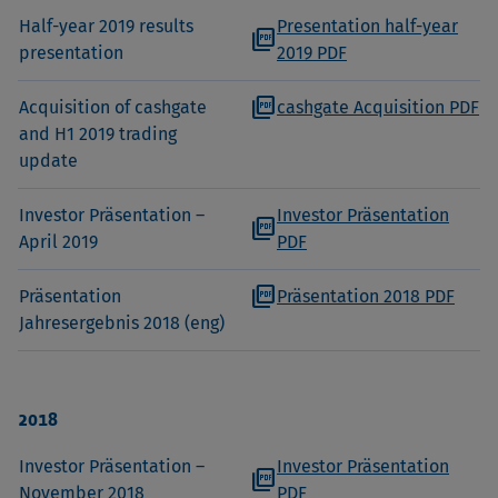
Half-year 2019 results
Presentation half-year
picture_as_pdf
presentation
2019 PDF
picture_as_pdf
Acquisition of cashgate
cashgate Acquisition PDF
and H1 2019 trading
update
Investor Präsentation –
Investor Präsentation
picture_as_pdf
April 2019
PDF
picture_as_pdf
Präsentation
Präsentation 2018 PDF
Jahresergebnis 2018 (eng)
2018
Investor Präsentation –
Investor Präsentation
picture_as_pdf
November 2018
PDF