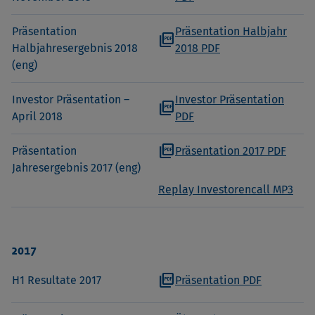
Präsentation
Präsentation Halbjahr
picture_as_pdf
Halbjahresergebnis 2018
2018 PDF
(eng)
Investor Präsentation –
Investor Präsentation
picture_as_pdf
April 2018
PDF
picture_as_pdf
Präsentation
Präsentation 2017 PDF
Jahresergebnis 2017 (eng)
Replay Investorencall MP3
2017
picture_as_pdf
H1 Resultate 2017
Präsentation PDF