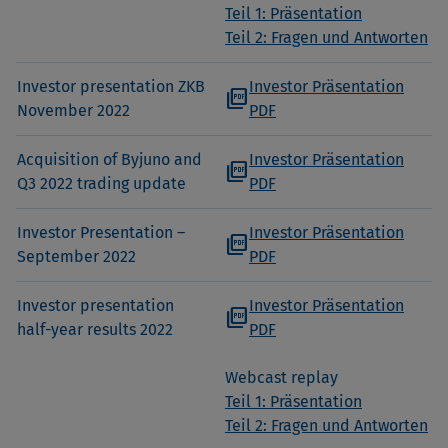
Teil 1: Präsentation
Teil 2: Fragen und Antworten
Investor presentation ZKB
Investor Präsentation
picture_as_pdf
November 2022
PDF
Acquisition of Byjuno and
Investor Präsentation
picture_as_pdf
Q3 2022 trading update
PDF
Investor Presentation –
Investor Präsentation
picture_as_pdf
September 2022
PDF
Investor presentation
Investor Präsentation
picture_as_pdf
half-year results 2022
PDF
Webcast replay
Teil 1: Präsentation
Teil 2: Fragen und Antworten