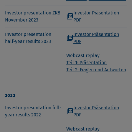
Investor presentation ZKB
Investor Präsentation
picture_as_pdf
November 2023
PDF
Investor presentation
Investor Präsentation
picture_as_pdf
half-year results 2023
PDF
Webcast replay
Teil 1: Präsentation
Teil 2: Fragen und Antworten
2022
Investor presentation full-
Investor Präsentation
picture_as_pdf
year results 2022
PDF
Webcast replay