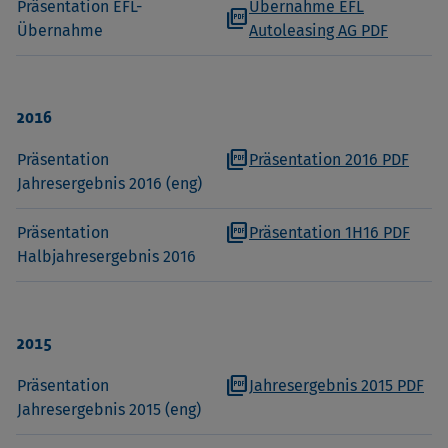
Präsentation EFL-
Übernahme EFL
picture_as_pdf
Übernahme
Autoleasing AG PDF
2016
picture_as_pdf
Präsentation
Präsentation 2016 PDF
Jahresergebnis 2016 (eng)
picture_as_pdf
Präsentation
Präsentation 1H16 PDF
Halbjahresergebnis 2016
2015
picture_as_pdf
Präsentation
Jahresergebnis 2015 PDF
Jahresergebnis 2015 (eng)