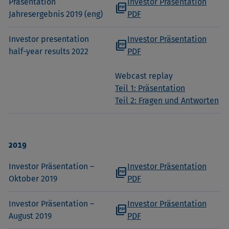
Präsentation
Investor Präsentation
picture_as_pdf
Jahresergebnis 2019 (eng)
PDF
Investor presentation
Investor Präsentation
picture_as_pdf
half-year results 2022
PDF
Webcast replay
Teil 1: Präsentation
Teil 2: Fragen und Antworten
2019
Investor Präsentation –
Investor Präsentation
picture_as_pdf
Oktober 2019
PDF
Investor Präsentation –
Investor Präsentation
picture_as_pdf
August 2019
PDF