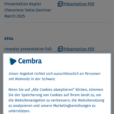
picture_as_pdf
Presentation Kepler
Präsentation PDF
Cheuvreux Swiss Seminar
March 2025
2024
picture_as_pdf
Investor presentation full-
Präsentation PDF
year results 2024
Webcast replay
Teil 1: Präsentation
Unser Angebot richtet sich ausschliesslich an Personen
Teil 2: Fragen und Antworten
mit Wohnsitz in der Schweiz.
picture_as_pdf
Investor presentation
Präsentation PDF
Wenn Sie auf „Alle Cookies akzeptieren“ klicken, stimmen
half-year results 2024
Sie der Speicherung von Cookies auf Ihrem Gerät zu, um
die Websitenavigation zu verbessern, die Websitenutzung
Webcast replay
zu analysieren und unsere Marketingbemühungen zu
Teil 1: Präsentation
unterstützen.
Teil 2: Fragen und Antworten