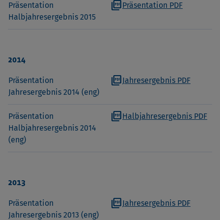
picture_as_pdf
Präsentation
Präsentation PDF
Halbjahresergebnis 2015
2014
picture_as_pdf
Präsentation
Jahresergebnis PDF
Jahresergebnis 2014 (eng)
picture_as_pdf
Präsentation
Halbjahresergebnis PDF
Halbjahresergebnis 2014
(eng)
2013
picture_as_pdf
Präsentation
Jahresergebnis PDF
Jahresergebnis 2013 (eng)